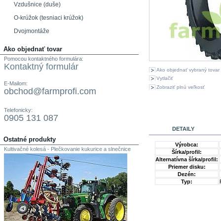
Vzdušnice (duše)
O-krúžok (tesniaci krúžok)
Dvojmontáže
Ako objednať tovar
Pomocou kontaktného formulára:
Kontaktný formulár
Ako objednať vybraný tovar
Vytlačiť
E-Mailom:
Zobraziť plnú veľkosť
obchod@farmprofi.com
Telefonicky:
0905 131 087
DETAILY
Ostatné produkty
Výrobca:
Kultivačné kolesá - Plečkovanie kukurice a slnečnice
Šírka/profil:
Alternatívna šírka/profil:
Priemer disku:
Dezén:
Typ: