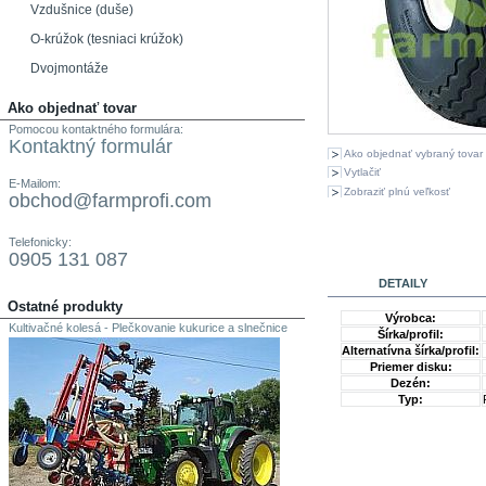
Vzdušnice (duše)
O-krúžok (tesniaci krúžok)
Dvojmontáže
Ako objednať tovar
Pomocou kontaktného formulára:
Kontaktný formulár
Ako objednať vybraný tovar
Vytlačiť
E-Mailom:
Zobraziť plnú veľkosť
obchod@farmprofi.com
Telefonicky:
0905 131 087
DETAILY
Ostatné produkty
Výrobca:
Kultivačné kolesá - Plečkovanie kukurice a slnečnice
Šírka/profil:
Alternatívna šírka/profil:
Priemer disku:
Dezén:
Typ: