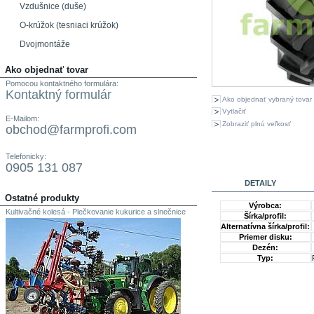
Vzdušnice (duše)
O-krúžok (tesniaci krúžok)
Dvojmontáže
Ako objednať tovar
Pomocou kontaktného formulára:
Kontaktný formulár
Ako objednať vybraný tovar
Vytlačiť
E-Mailom:
Zobraziť plnú veľkosť
obchod@farmprofi.com
Telefonicky:
0905 131 087
DETAILY
Ostatné produkty
Výrobca:
Kultivačné kolesá - Plečkovanie kukurice a slnečnice
Šírka/profil:
Alternatívna šírka/profil:
Priemer disku:
Dezén:
Typ: